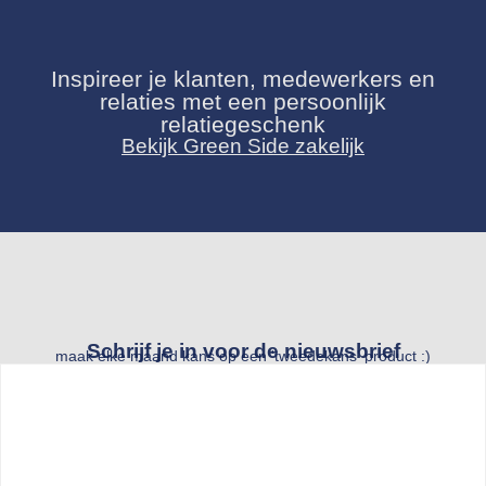
Inspireer je klanten, medewerkers en
relaties met een persoonlijk
relatiegeschenk
Bekijk Green Side zakelijk
Schrijf je in voor de nieuwsbrief
maak elke maand kans op een 'tweedekans' product :)